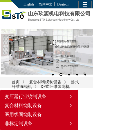
English
简体中文
Deutsch
山东玖源机电科技有限公司
Shandong STO & Jiuyuan Machinery Co., Ltd
》
》
首页
复合材料绕制设备
卧式
》
纤维缠绕机
卧式纤维缠绕机
变压器行业绕制设备
>
复合材料绕制设备
>
医用线圈绕制设备
非标定制设备
>