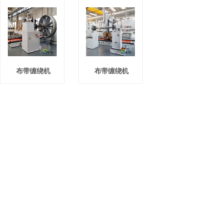
布带缠绕机
布带缠绕机