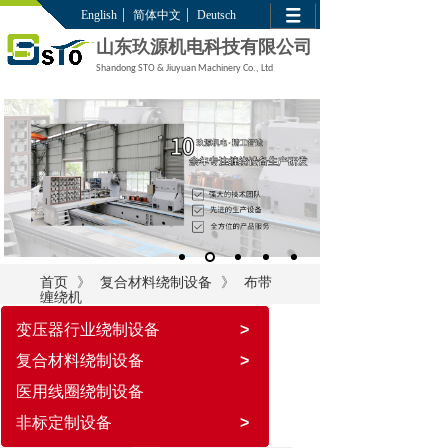
English
简体中文
Deutsch
山东玖源机电科技有限公司
Shandong STO & Jiuyuan Machinery Co., Ltd
》
》
首页
复合材料绕制设备
布带
缠绕机
变压器行业绕制设备
>
复合材料绕制设备
>
医用线圈绕制设备
非标定制设备
>