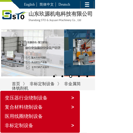
English
简体中文
Deutsch
山东玖源机电科技有限公司
Shandong STO & Jiuyuan Machinery Co., Ltd
》
》
首页
非标定制设备
非金属筒
体铣削机
变压器行业绕制设备
>
复合材料绕制设备
>
医用线圈绕制设备
非标定制设备
>